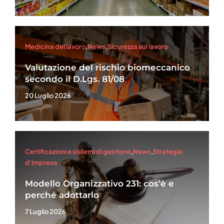
Medicina del lavoro
,
News
,
Sicurezza sul lavoro
Valutazione del rischio biomeccanico
secondo il D.Lgs. 81/08
20 Luglio 2026
Certificazioni e sistemi di gestione
,
News
,
Strategie
d'impresa
Modello Organizzativo 231: cos’è e
perché adottarlo
7 Luglio 2026