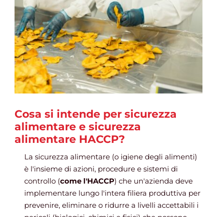
Gestione d’impresa
News
Contatti
Cosa si intende per sicurezza
alimentare e sicurezza
Chi siamo
alimentare HACCP?
La sicurezza alimentare (o igiene degli alimenti)
è l'insieme di azioni, procedure e sistemi di
controllo (
come l'HACCP
) che un'azienda deve
implementare lungo l'intera filiera produttiva per
prevenire, eliminare o ridurre a livelli accettabili i