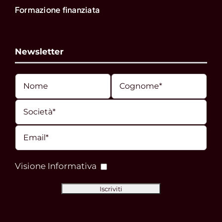
Formazione finanziata
Newsletter
Visione Informativa