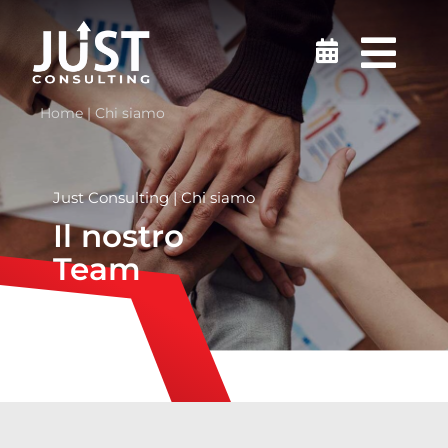
Salta
al
Togg
contenuto
Navi
Home
|
Chi siamo
Sicurezza sul lavoro
Medicina del Lavoro
Just Consulting | Chi siamo
Il nostro
Ambiente
Team
Certificazioni
Formazione
Finanziamenti e incentivi