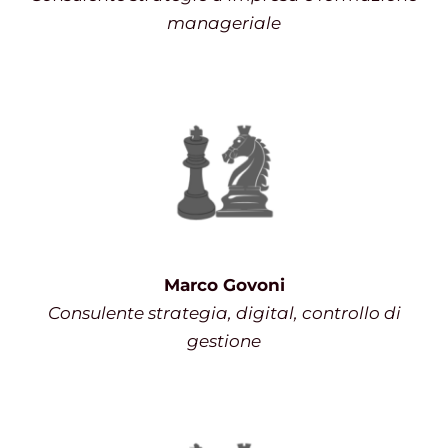
manageriale
Marco Govoni
Consulente strategia, digital, controllo di
gestione