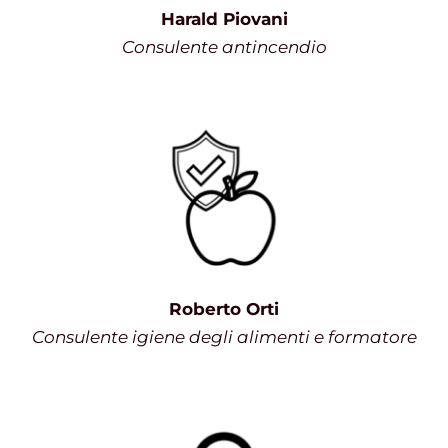
Harald Piovani
Consulente antincendio
Roberto Orti
Consulente igiene degli alimenti e formatore