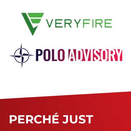
PERCHÉ JUST