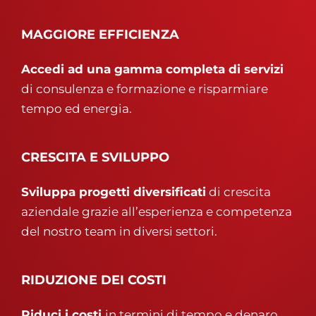
MAGGIORE EFFICIENZA
Accedi ad una gamma completa di servizi
di consulenza e formazione e risparmiare
tempo ed energia.
CRESCITA E SVILUPPO
Sviluppa progetti diversificati
di crescita
aziendale grazie all’esperienza e competenza
del nostro team in diversi settori.
RIDUZIONE DEI COSTI
Riduci i costi
in termini di tempo e denaro