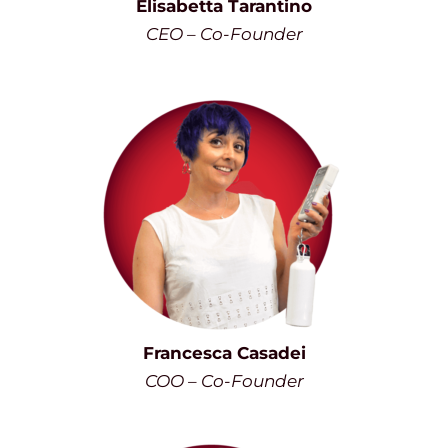
Elisabetta Tarantino
CEO – Co-Founder
Francesca Casadei
COO – Co-Founder