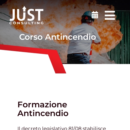
Salta
al
Togg
contenuto
Navi
Sicurezza sul lavoro
Corso Antincendio
Medicina del Lavoro
Ambiente
Certificazioni
Formazione
Formazione
Antincendio
Il decreto legislativo 81/08 stabilisce
Finanziamenti e incentivi