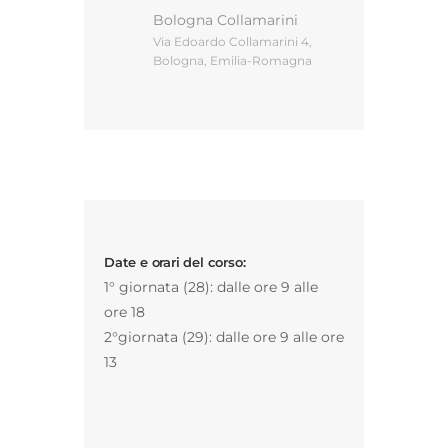
Bologna Collamarini
Via Edoardo Collamarini 4,
Bologna, Emilia-Romagna
Gestione d’impresa
News
Contatti
Date e orari del corso:
Chi siamo
1° giornata (28): dalle ore 9 alle
ore 18
2°giornata (29): dalle ore 9 alle ore
13