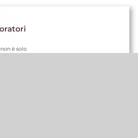
oratori
 non è solo
 di tutela