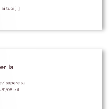
i tuoi[...]
er la
evi sapere su
81/08 e il