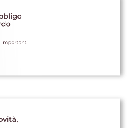
bbligo
rdo
o importanti
vità,