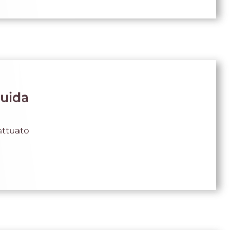
guida
 attuato