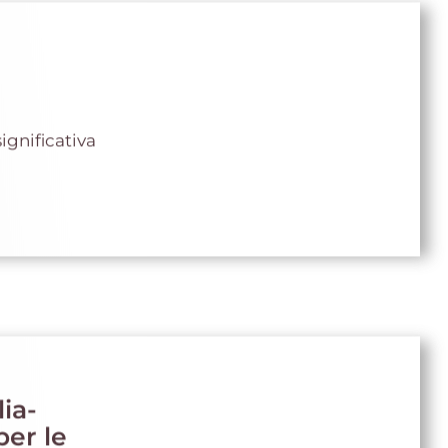
ignificativa
ia-
er le