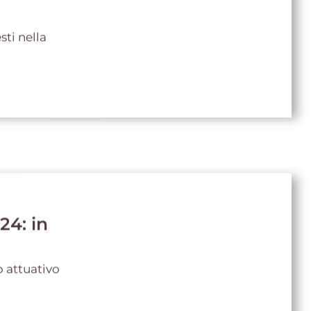
sti nella
4: in
o attuativo