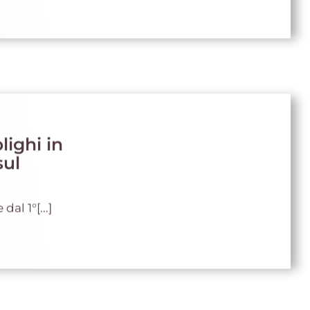
lighi in
sul
dal 1°[...]