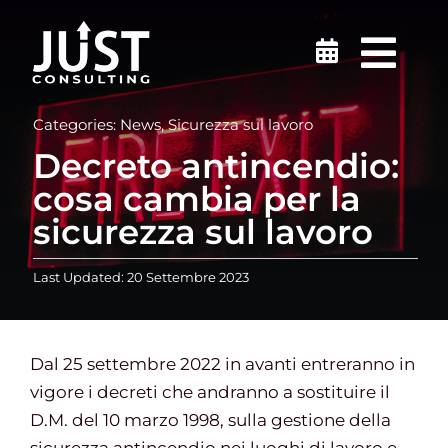
Salta
al
Togg
contenuto
Navi
Sicurezza sul lavoro
Categories:
News
,
Sicurezza sul lavoro
Decreto antincendio:
Medicina del Lavoro
cosa cambia per la
sicurezza sul lavoro
Ambiente
Last Updated: 20 Settembre 2023
Certificazioni
Dal 25 settembre 2022 in avanti entreranno in
Formazione
vigore i decreti che andranno a sostituire il
D.M. del 10 marzo 1998, sulla gestione della
Finanziamenti e incentivi