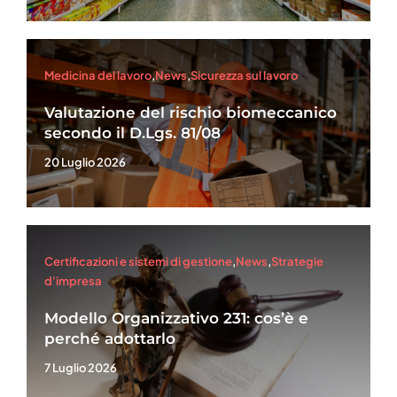
Medicina del lavoro
,
News
,
Sicurezza sul lavoro
Valutazione del rischio biomeccanico
secondo il D.Lgs. 81/08
20 Luglio 2026
Certificazioni e sistemi di gestione
,
News
,
Strategie
d'impresa
Modello Organizzativo 231: cos’è e
perché adottarlo
7 Luglio 2026