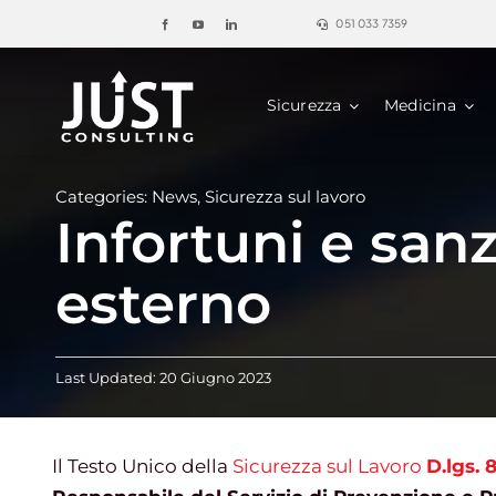
Salta
051 033 7359
al
contenuto
Sicurezza
Medicina
Categories:
News
,
Sicurezza sul lavoro
Infortuni e san
esterno
Last Updated: 20 Giugno 2023
Il Testo Unico della
Sicurezza sul Lavoro
D.lgs. 