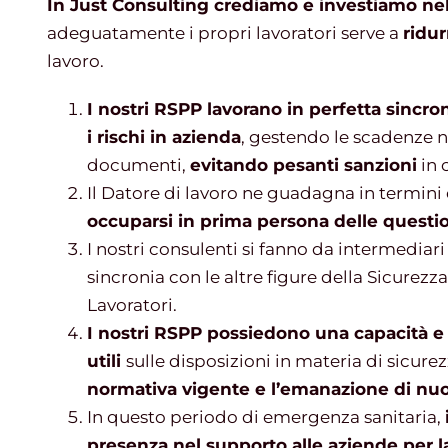
In Just Consulting crediamo e investiamo nell
adeguatamente i propri lavoratori serve a
ridur
lavoro.
I nostri RSPP lavorano in perfetta sincron
i rischi in azienda
, gestendo le scadenze n
documenti,
evitando pesanti sanzioni
in 
Il Datore di lavoro ne guadagna in termini
occuparsi in prima persona delle questioni
I nostri consulenti si fanno da intermediari
sincronia con le altre figure della Sicurez
Lavoratori.
I nostri RSPP possiedono una capacità e u
utili
sulle disposizioni in materia di sicurez
normativa vigente e l’emanazione di nuov
In questo periodo di emergenza sanitaria,
presenza nel supporto alle aziende per la 