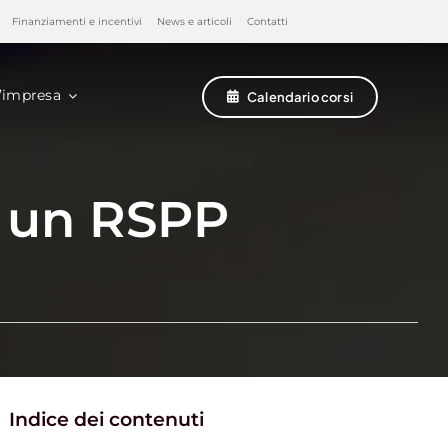
Finanziamenti e incentivi
News e articoli
Contatti
’impresa
Calendario corsi
di un RSPP
Indice dei contenuti