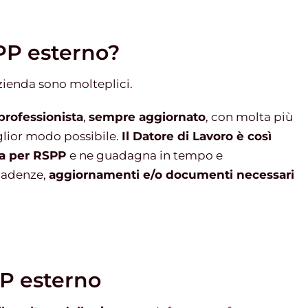
PP esterno?
azienda sono molteplici.
 professionista
,
sempre aggiornato
, con molta più
iglior modo possibile.
Il Datore di Lavoro è così
ua per RSPP
e ne guadagna in tempo e
scadenze,
aggiornamenti e/o documenti necessari
PP esterno