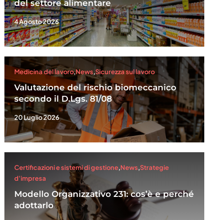
del settore alimentare
4 Agosto 2026
Medicina del lavoro
,
News
,
Sicurezza sul lavoro
Valutazione del rischio biomeccanico
secondo il D.Lgs. 81/08
20 Luglio 2026
Certificazioni e sistemi di gestione
,
News
,
Strategie
d'impresa
Modello Organizzativo 231: cos’è e perché
adottarlo