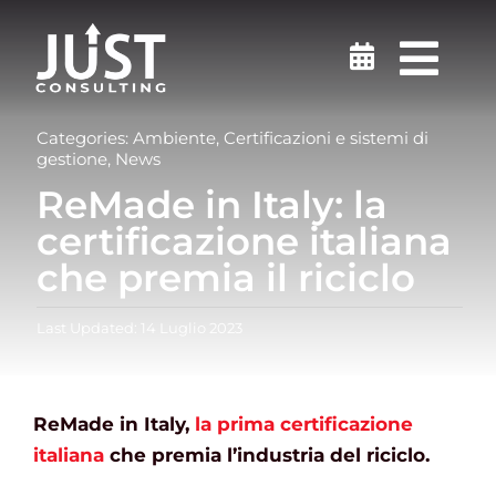
Salta
al
Togg
contenuto
Navi
Sicurezza sul lavoro
Categories:
Ambiente
,
Certificazioni e sistemi di
gestione
,
News
ReMade in Italy: la
Medicina del Lavoro
certificazione italiana
che premia il riciclo
Ambiente
Last Updated: 14 Luglio 2023
Certificazioni
Formazione
ReMade in Italy,
la prima certificazione
italiana
che premia l’industria del riciclo.
Finanziamenti e incentivi