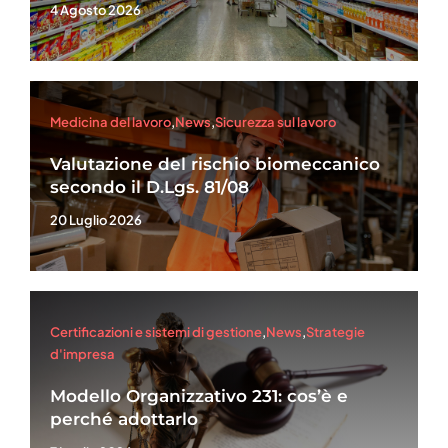
4 Agosto 2026
Medicina del lavoro
,
News
,
Sicurezza sul lavoro
Valutazione del rischio biomeccanico
secondo il D.Lgs. 81/08
20 Luglio 2026
Certificazioni e sistemi di gestione
,
News
,
Strategie
d'impresa
Modello Organizzativo 231: cos’è e
perché adottarlo