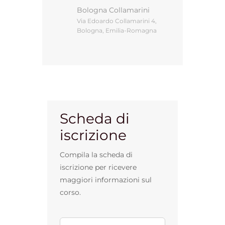
Bologna Collamarini
Via Edoardo Collamarini 4,
Bologna, Emilia-Romagna
Gestione d’impresa
News
Contatti
Scheda di
iscrizione
Chi siamo
Compila la scheda di
iscrizione per ricevere
maggiori informazioni sul
corso.