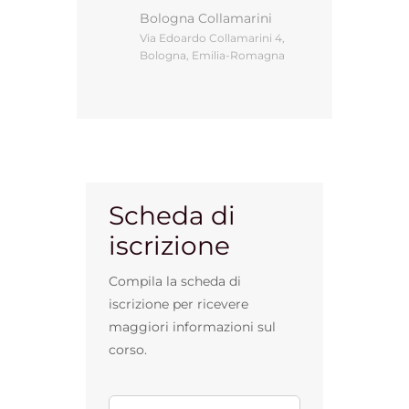
Bologna Collamarini
Via Edoardo Collamarini 4,
Bologna, Emilia-Romagna
Gestione d’impresa
News
Contatti
Scheda di
iscrizione
Chi siamo
Compila la scheda di
iscrizione per ricevere
maggiori informazioni sul
corso.