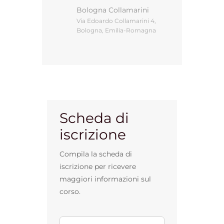
Bologna Collamarini
Via Edoardo Collamarini 4,
Bologna, Emilia-Romagna
Gestione d’impresa
News
Contatti
Scheda di
iscrizione
Chi siamo
Compila la scheda di
iscrizione per ricevere
maggiori informazioni sul
corso.