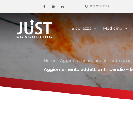
Salta
051 033 7359
al
contenuto
Sicurezza
Medicina
Home
|
Aggiornamento addetti antincendio 
Aggiornamento addetti antincendio – liv