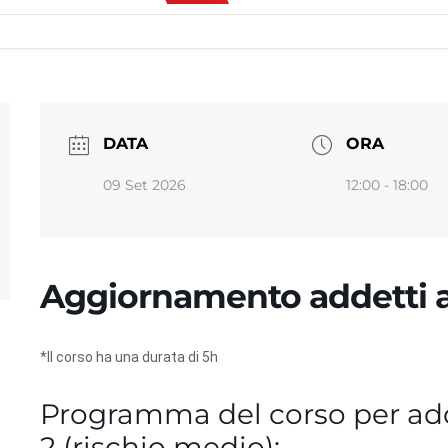
DATA
ORA
09 Set 2026
12:00 - 18:00
Aggiornamento addetti an
*Il corso ha una durata di 5h
Programma del corso per add
2 (rischio medio):