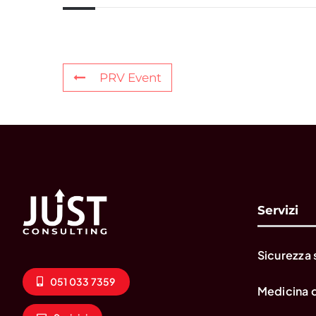
PRV Event
Servizi
Sicurezza 
051 033 7359
Medicina 