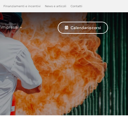
Finanziamenti e incentivi
News e articoli
Contatti
’impresa
Calendario corsi