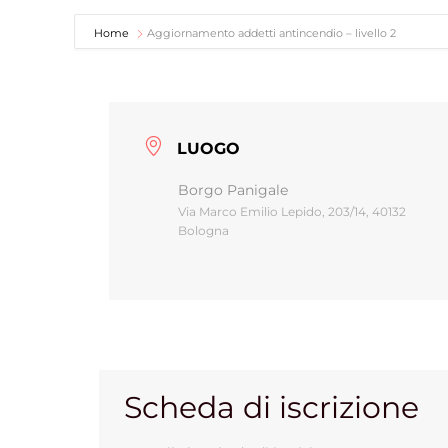
Home
Aggiornamento addetti antincendio – livello 2
LUOGO
Borgo Panigale
Via Marco Emilio Lepido, 203/14, 40132
Bologna
Scheda di iscrizione