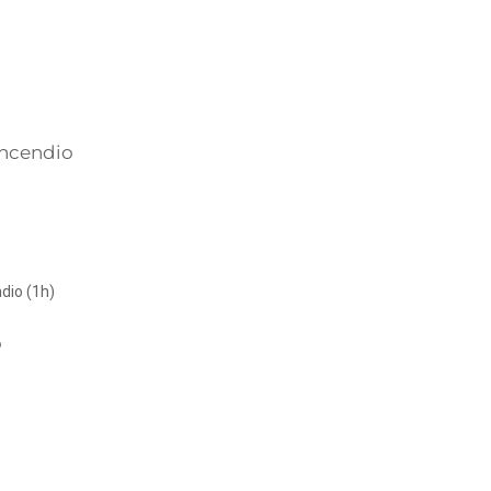
 incendio
dio (1h)
o