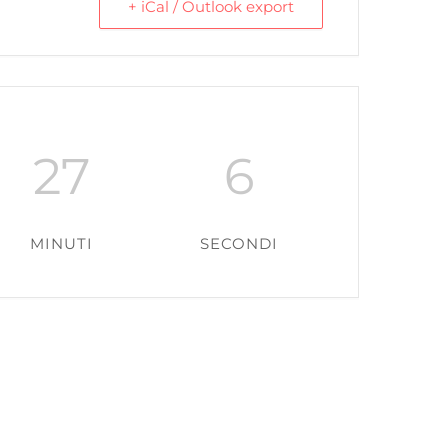
+ iCal / Outlook export
27
5
MINUTI
SECONDI