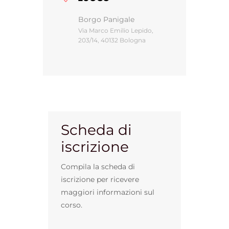
Borgo Panigale
Via Marco Emilio Lepido,
Gestione d’impresa
203/14, 40132 Bologna
News
Contatti
Scheda di
Chi siamo
iscrizione
Compila la scheda di
iscrizione per ricevere
maggiori informazioni sul
corso.