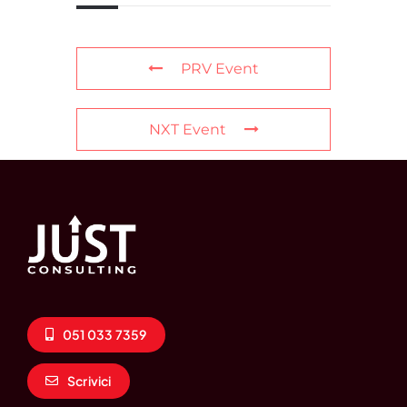
PRV Event
NXT Event
051 033 7359
Scrivici