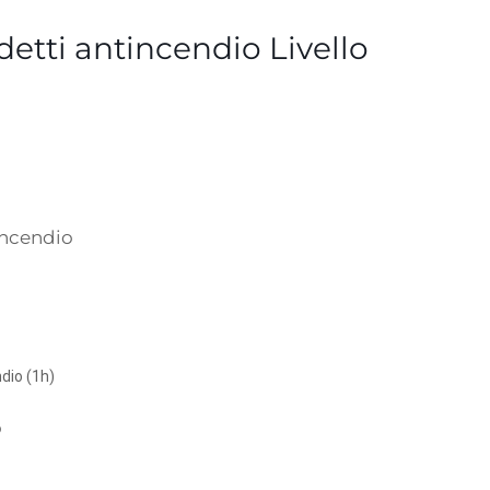
etti antincendio Livello
 incendio
dio (1h)
o