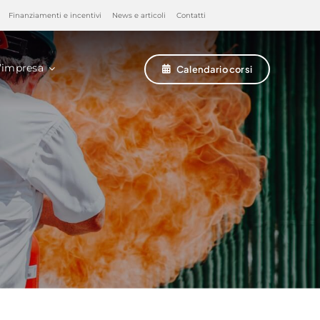
Finanziamenti e incentivi
News e articoli
Contatti
’impresa
Calendario corsi