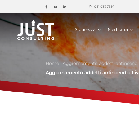
Salta
051 033 7359
al
contenuto
Sicurezza
Medicina
Home
|
Aggiornamento addetti antincendio
Aggiornamento addetti antincendio Live