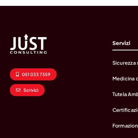
Servizi
Sicurezza 
051 033 7359
Medicina 
Scrivici
Tutela Am
Certificazi
Formazion