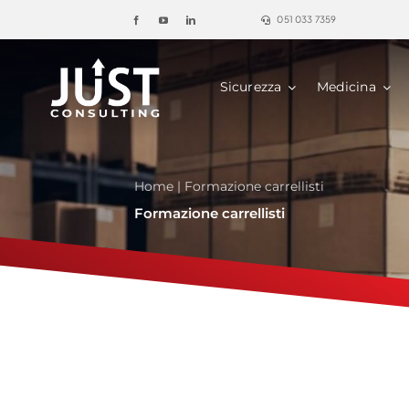
Salta
051 033 7359
al
contenuto
Sicurezza
Medicina
Home
|
Formazione carrellisti
Formazione carrellisti