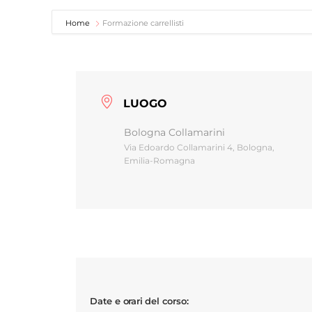
Home
Formazione carrellisti
LUOGO
Bologna Collamarini
Via Edoardo Collamarini 4, Bologna,
Emilia-Romagna
Date e orari del corso: