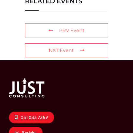
RELATED EVENTS
PRV Event
NXT Event
051 033 7359
Scrivici