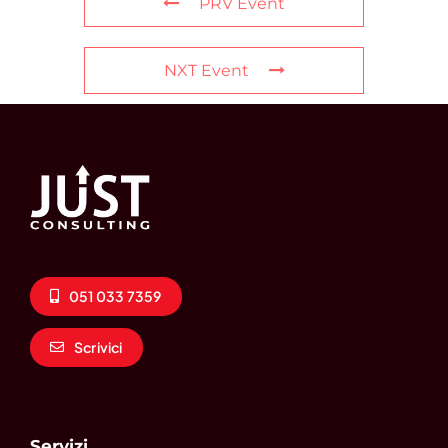
PRV Event
NXT Event
051 033 7359
Scrivici
Servizi