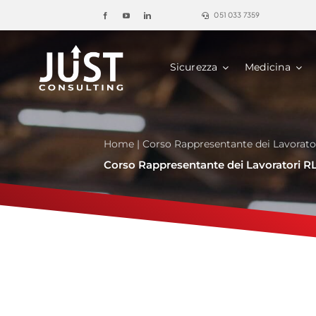
Salta
051 033 7359
al
contenuto
Sicurezza
Medicina
Home
|
Corso Rappresentante dei Lavorato
Corso Rappresentante dei Lavoratori R