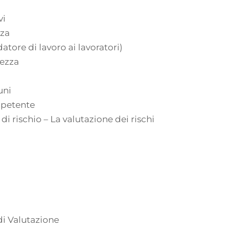
vi
zza
atore di lavoro ai lavoratori)
rezza
uni
mpetente
di rischio – La valutazione dei rischi
i Valutazione