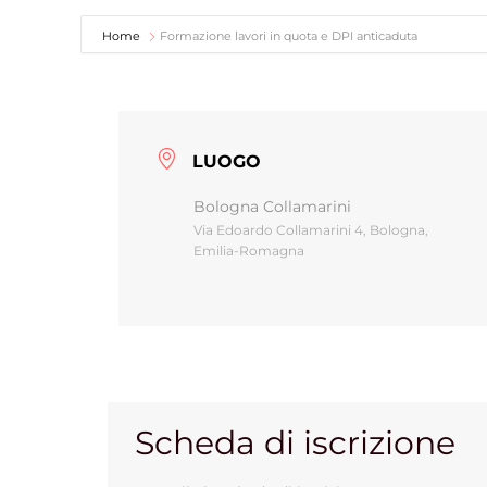
Home
Formazione lavori in quota e DPI anticaduta
LUOGO
Bologna Collamarini
Via Edoardo Collamarini 4, Bologna,
Emilia-Romagna
Scheda di iscrizione