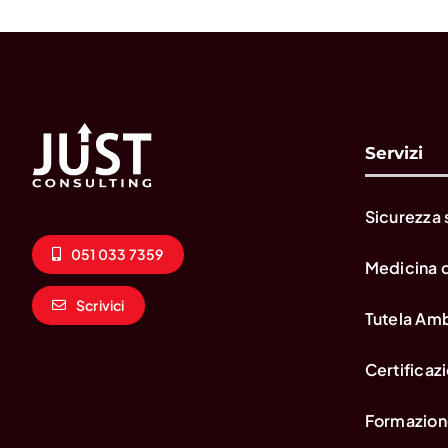
Servizi
Sicurezza 
051 033 7359
Medicina 
Scrivici
Tutela Am
Certificazi
Formazion