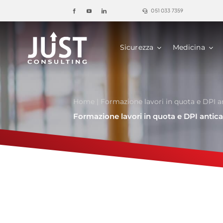
Salta
051 033 7359
al
contenuto
Sicurezza
Medicina
Home
|
Formazione lavori in quota e DPI a
Formazione lavori in quota e DPI antic