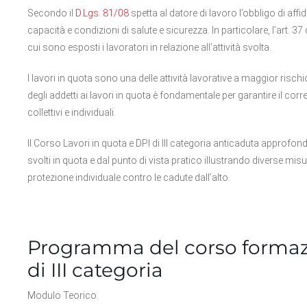
Secondo il
D.Lgs. 81/08
spetta al datore di lavoro l’obbligo di affi
capacità e condizioni di salute e sicurezza. In particolare, l’art. 37
cui sono esposti i lavoratori in relazione all’attività svolta.
I lavori in quota sono una delle attività lavorative a maggior risc
degli addetti ai lavori in quota è fondamentale per garantire il corre
collettivi e individuali.
Il Corso Lavori in quota e DPI di III categoria anticaduta approfondi
svolti in quota e dal punto di vista pratico illustrando diverse misur
protezione individuale contro le cadute dall’alto.
Programma del corso formazi
di III categoria
Modulo Teorico: