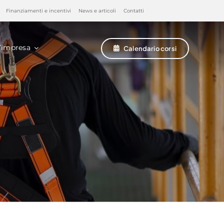
Finanziamenti e incentivi
News e articoli
Contatti
’impresa
Calendario corsi