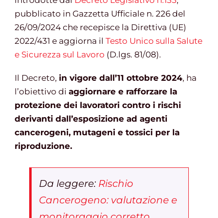
introdotte dal
Decreto Legislativo n.135
,
pubblicato in Gazzetta Ufficiale n. 226 del
26/09/2024 che recepisce la Direttiva (UE)
Gestione d’impresa
2022/431 e aggiorna il
Testo Unico sulla Salute
e Sicurezza sul Lavoro
(D.lgs. 81/08).
News
Il Decreto,
in vigore dall’11 ottobre 2024
, ha
l’obiettivo di
aggiornare e rafforzare la
Contatti
protezione dei lavoratori contro i rischi
derivanti dall’esposizione ad agenti
Chi siamo
cancerogeni, mutageni e tossici per la
riproduzione.
Da leggere:
Rischio
Cancerogeno: valutazione e
monitoraggio corretto