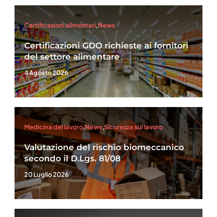
Certificazioni alimentari
,
News
Certificazioni GDO richieste ai fornitori
del settore alimentare
4 Agosto 2026
Medicina del lavoro
,
News
,
Sicurezza sul lavoro
Valutazione del rischio biomeccanico
secondo il D.Lgs. 81/08
20 Luglio 2026