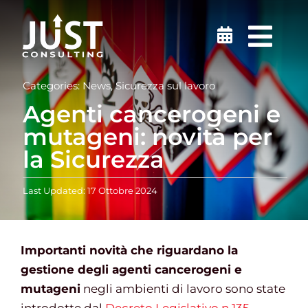
Salta
al
Togg
contenuto
Navi
Sicurezza sul lavoro
Categories:
News
,
Sicurezza sul lavoro
Agenti cancerogeni e
Medicina del Lavoro
mutageni: novità per
la Sicurezza
Ambiente
Last Updated: 17 Ottobre 2024
Certificazioni
Importanti novità che riguardano la
Formazione
gestione degli agenti cancerogeni e
mutageni
negli ambienti di lavoro sono state
Finanziamenti e incentivi