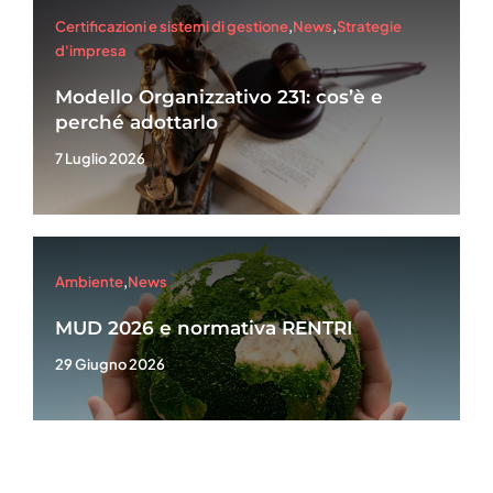
Certificazioni e sistemi di gestione
,
News
,
Strategie
d'impresa
Modello Organizzativo 231: cos’è e
perché adottarlo
7 Luglio 2026
Ambiente
,
News
MUD 2026 e normativa RENTRI
29 Giugno 2026