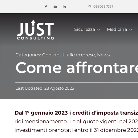
Salta
051 033 7359
al
contenuto
Sicurezza
Medicina
Categories:
Contributi alle imprese
,
News
Come affrontare
Last Updated: 28 Agosto 2025
Dal 1° gennaio 2023 i crediti d’imposta transi
ridimensionamento. Le aliquote vigenti nel 2022
investimenti prenotati entro il 31 dicembre 2022