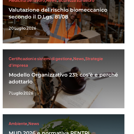
Medicina del lavoro
,
News
,
Sicurezza sul lavoro
Valutazione del rischio biomeccanico
secondo il D.Lgs. 81/08
20 Luglio 2026
Certificazioni e sistemi di gestione
,
News
,
Strategie
d'impresa
Modello Organizzativo 231: cos’è e perché
adottarlo
7 Luglio 2026
Ambiente
,
News
MUD 2026 e normativa RENTRI