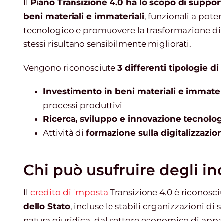
Il
Piano Transizione 4.0 ha lo scopo di suppor
beni materiali e immateriali
, funzionali a poten
tecnologico e promuovere la trasformazione digi
stessi risultano sensibilmente migliorati.
Vengono riconosciute
3 differenti tipologie d
Investimento in beni materiali e immater
processi produttivi
Ricerca, sviluppo e innovazione tecnolo
Attività di
formazione sulla digitalizzazio
Chi può usufruire degli in
Il
credito di imposta
Transizione 4.0 è riconosc
dello Stato
, incluse le stabili organizzazioni di
natura giuridica, dal settore economico di app