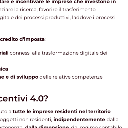
tare e incentivare le imprese che investono in
ziare la ricerca, favorire il trasferimento
tale dei processi produttivi, laddove i processi
i credito d’imposta
:
iali
connessi alla trasformazione digitale dei
gica
ne e di sviluppo
delle relative competenze
centivi 4.0?
iuto a
tutte le imprese residenti nel territorio
 soggetti non residenti,
indipendentemente
dalla
artenenza,
dalla dimensione
, dal regime contabile