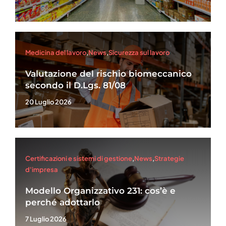
Medicina del lavoro
,
News
,
Sicurezza sul lavoro
Valutazione del rischio biomeccanico
secondo il D.Lgs. 81/08
20 Luglio 2026
Certificazioni e sistemi di gestione
,
News
,
Strategie
d'impresa
Modello Organizzativo 231: cos’è e
perché adottarlo
7 Luglio 2026