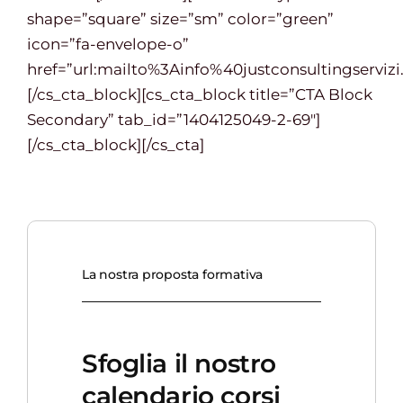
shape=”square” size=”sm” color=”green”
icon=”fa-envelope-o”
href=”url:mailto%3Ainfo%40justconsultingservizi.i
[/cs_cta_block][cs_cta_block title=”CTA Block
Secondary” tab_id=”1404125049-2-69″]
[/cs_cta_block][/cs_cta]
La nostra proposta formativa
Sfoglia il nostro
calendario corsi