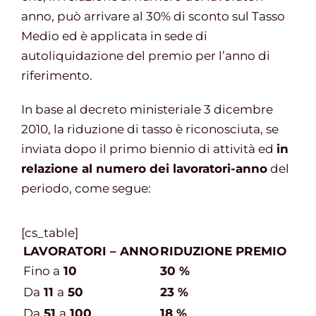
anno, può arrivare al 30% di sconto sul Tasso
Medio ed è applicata in sede di
Gestione d’impresa
autoliquidazione del premio per l’anno di
riferimento.
News
In base al decreto ministeriale 3 dicembre
2010, la riduzione di tasso è riconosciuta, se
Contatti
inviata dopo il primo biennio di attività ed
in
relazione al numero dei lavoratori-anno
del
Chi siamo
periodo, come segue:
[cs_table]
LAVORATORI – ANNO
RIDUZIONE PREMIO
Fino a
10
30 %
Da
11
a
50
23 %
Da
51
a
100
18 %