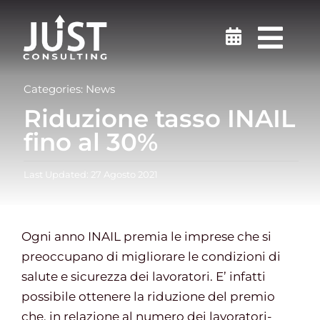
Salta
al
Togg
contenuto
Navi
Sicurezza sul lavoro
Categories:
News
Riduzione tasso INAIL
Medicina del Lavoro
fino al 30%
Last Updated: 27 Agosto 2021
Ambiente
Certificazioni
Ogni anno INAIL premia le imprese che si
preoccupano di migliorare le condizioni di
Formazione
salute e sicurezza dei lavoratori. E’ infatti
possibile ottenere la riduzione del premio
che, in relazione al numero dei lavoratori-
Finanziamenti e incentivi