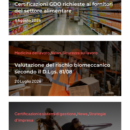
Certificazioni GDO richieste ai fornitori
del settore alimentare
4 Agosto 2026
Medicina del lavoro
,
News
,
Sicurezza sul lavoro
Valutazione del rischio biomeccanico
secondo il D.Lgs. 81/08
20 Luglio 2026
Certificazioni e sistemi di gestione
,
News
,
Strategie
d'impresa