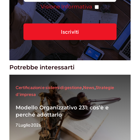
Visione Informativa
Potrebbe interessarti
Certificazioni e sistemi di gestione
,
News
,
Strategie
d'impresa
Modello Organizzativo 231: cos’è e
perché adottarlo
7 Luglio 2026