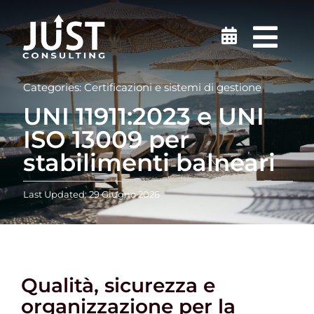
Salta
al
Togg
contenuto
Navi
Sicurezza sul lavoro
Categories:
Certificazioni e sistemi di gestione
UNI 11911:2023 e UNI
Medicina del Lavoro
ISO 13009 per
stabilimenti balneari
Ambiente
Last Updated: 29 Giugno 2026
Certificazioni
Formazione
Qualità, sicurezza e
organizzazione per la
Finanziamenti e incentivi