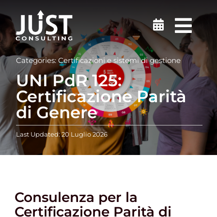
Salta
al
Togg
contenuto
Navi
Sicurezza sul lavoro
Categories:
Certificazioni e sistemi di gestione
UNI PdR 125:
Medicina del Lavoro
Certificazione Parità
di Genere
Ambiente
Last Updated: 20 Luglio 2026
Certificazioni
Formazione
Consulenza per la
Certificazione Parità di
Finanziamenti e incentivi