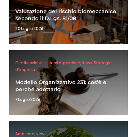
Valutazione del rischio biomeccanico
secondo il D.Lgs. 81/08
20 Luglio 2026
Certificazioni e sistemi di gestione
,
News
,
Strategie
d'impresa
Modello Organizzativo 231: cos’è e
perché adottarlo
7 Luglio 2026
Ambiente
,
News