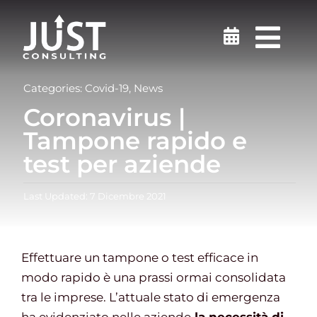
Salta
al
Togg
contenuto
Navi
Sicurezza sul lavoro
Categories:
Covid-19
,
News
Coronavirus |
Medicina del Lavoro
Tampone rapido e
test per aziende
Ambiente
Last Updated: 7 Dicembre 2021
Certificazioni
Effettuare un tampone o test efficace in
Formazione
modo rapido è una prassi ormai consolidata
tra le imprese. L’attuale stato di emergenza
Finanziamenti e incentivi