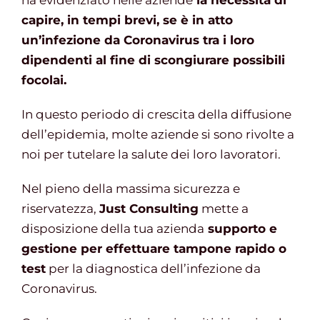
ha evidenziato nelle aziende
la necessità di
capire, in tempi brevi, se è in atto
un’infezione da Coronavirus tra i loro
Gestione d’impresa
dipendenti al fine di scongiurare possibili
focolai.
News
In questo periodo di crescita della diffusione
dell’epidemia, molte aziende si sono rivolte a
Contatti
noi per tutelare la salute dei loro lavoratori.
Nel pieno della massima sicurezza e
Chi siamo
riservatezza,
Just Consulting
mette a
disposizione della tua azienda
supporto e
gestione per effettuare tampone rapido o
test
per la diagnostica dell’infezione da
Coronavirus.