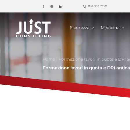
Salta
051 033 7359
al
contenuto
Sicurezza
Medicina
Home
|
Formazione lavori in quota e DPI a
Formazione lavori in quota e DPI antic