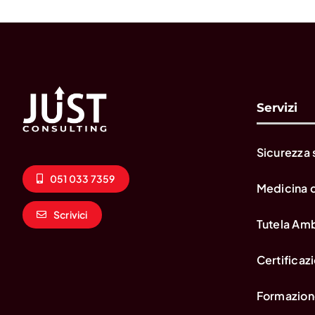
Servizi
Sicurezza 
051 033 7359
Medicina 
Scrivici
Tutela Am
Certificazi
Formazion