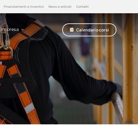
Finanziamenti e incentivi
News e articoli
Contatti
’impresa
Calendario corsi