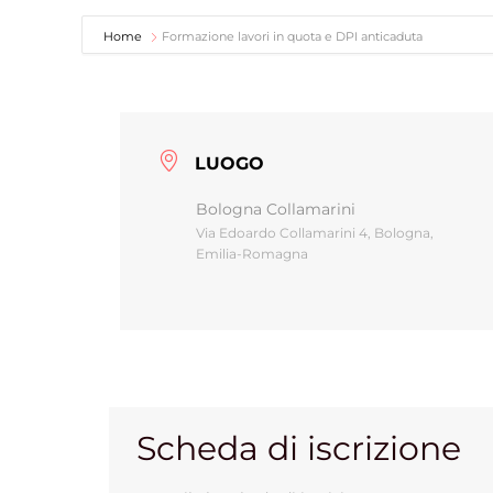
Home
Formazione lavori in quota e DPI anticaduta
LUOGO
Bologna Collamarini
Via Edoardo Collamarini 4, Bologna,
Emilia-Romagna
Scheda di iscrizione