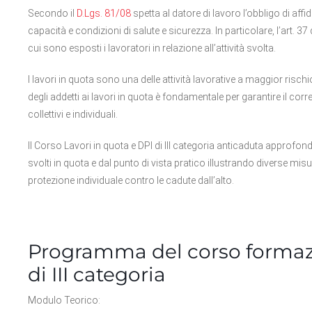
Secondo il
D.Lgs. 81/08
spetta al datore di lavoro l’obbligo di affi
capacità e condizioni di salute e sicurezza. In particolare, l’art. 37
cui sono esposti i lavoratori in relazione all’attività svolta.
I lavori in quota sono una delle attività lavorative a maggior risc
degli addetti ai lavori in quota è fondamentale per garantire il corre
collettivi e individuali.
Il Corso Lavori in quota e DPI di III categoria anticaduta approfondi
svolti in quota e dal punto di vista pratico illustrando diverse misur
protezione individuale contro le cadute dall’alto.
Programma del corso formazi
di III categoria
Modulo Teorico: