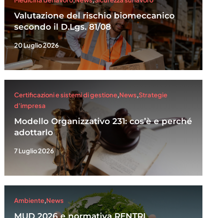
Medicina del lavoro
,
News
,
Sicurezza sul lavoro
Valutazione del rischio biomeccanico
secondo il D.Lgs. 81/08
20 Luglio 2026
Certificazioni e sistemi di gestione
,
News
,
Strategie
d'impresa
Modello Organizzativo 231: cos’è e perché
adottarlo
7 Luglio 2026
Ambiente
,
News
MUD 2026 e normativa RENTRI