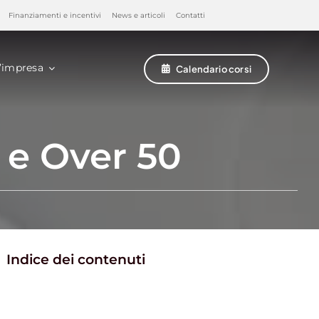
Finanziamenti e incentivi
News e articoli
Contatti
’impresa
Calendario corsi
 e Over 50
Indice dei contenuti