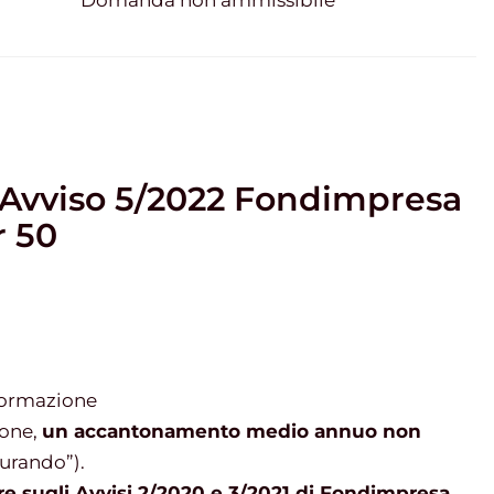
Domanda non ammissibile
l’Avviso 5/2022 Fondimpresa
 50
Formazione
ione,
un accantonamento medio annuo non
urando”).
re sugli Avvisi 2/2020 e 3/2021 di Fondimpresa