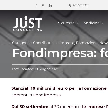
Salta
051 033 7359
al
contenuto
Sicurezza
Medicina
Categories:
Contributi alle imprese
,
Formazione
,
New
Fondimpresa: f
Last Updated: 19 Giugno 2023
Stanziati 10 milioni di euro per la formazione
aderenti a Fondimpresa.
Dal 30 settembre
al 30 dicembre,
le imprese 