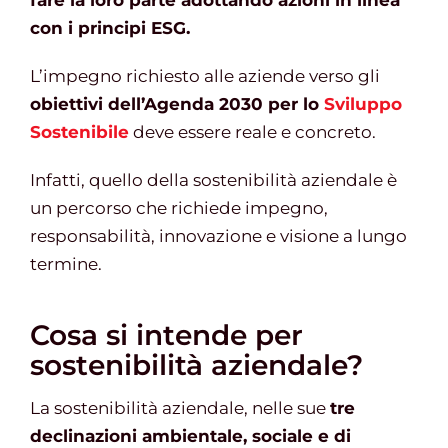
fare la loro parte adottando azioni in linea
con i principi ESG.
Gestione d’impresa
L’impegno richiesto alle aziende verso gli
obiettivi dell’Agenda 2030 per lo
Sviluppo
Sostenibile
deve essere reale e concreto.
News
Infatti, quello della sostenibilità aziendale è
Contatti
un percorso che richiede impegno,
responsabilità, innovazione e visione a lungo
termine.
Chi siamo
Cosa si intende per
sostenibilità aziendale?
La sostenibilità aziendale, nelle sue
tre
declinazioni ambientale, sociale e di