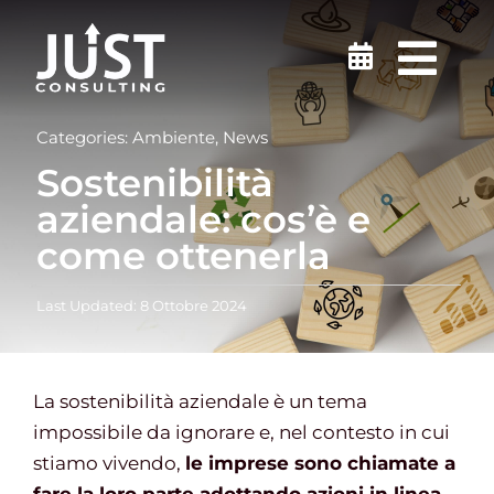
Salta
al
Togg
contenuto
Navi
Sicurezza sul lavoro
Categories:
Ambiente
,
News
Sostenibilità
Medicina del Lavoro
aziendale: cos’è e
come ottenerla
Ambiente
Last Updated: 8 Ottobre 2024
Certificazioni
La sostenibilità aziendale è un tema
Formazione
impossibile da ignorare e, nel contesto in cui
stiamo vivendo,
le imprese sono chiamate a
Finanziamenti e incentivi