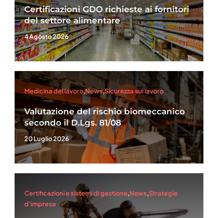
Certificazioni GDO richieste ai fornitori
del settore alimentare
4 Agosto 2026
Medicina del lavoro
,
News
,
Sicurezza sul lavoro
Valutazione del rischio biomeccanico
secondo il D.Lgs. 81/08
20 Luglio 2026
Certificazioni e sistemi di gestione
,
News
,
Strategie
d'impresa