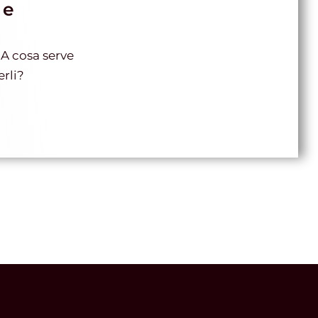
 e
A cosa serve
erli?