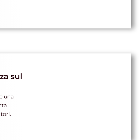
za sul
 e una
nta
tori.