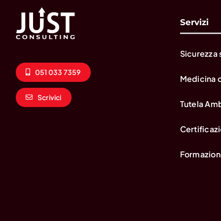
Servizi
Sicurezza 
051 033 7359
Medicina 
Scrivici
Tutela Am
Certificazi
Formazion