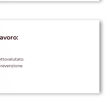
lavoro:
ottovalutato.
 prevenzione