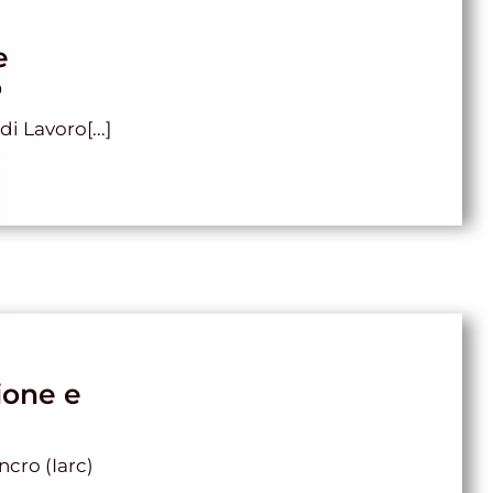
e
o
i Lavoro[...]
ione e
ncro (Iarc)