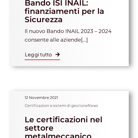
Bando ISI INAIL:
finanziamenti per la
Sicurezza
Gestione d’impresa
Il nuovo Bando INAIL 2023 – 2024
consente alle aziende[...]
News
Leggi tutto
Contatti
Chi siamo
12 Novembre 2021
Certificazioni e sistemi di gestioneNews
Le certificazioni nel
settore
metalmeccanico