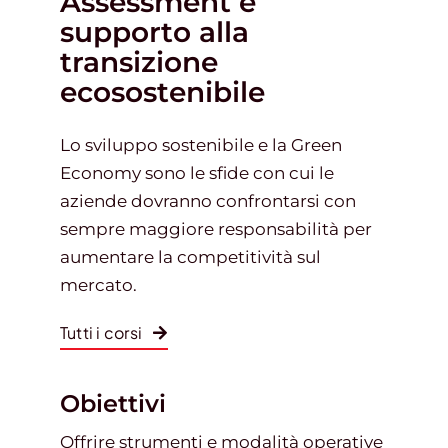
Assessment e
supporto alla
transizione
Gestione d’impresa
ecosostenibile
News
Lo sviluppo sostenibile e la Green
Economy sono le sfide con cui le
Contatti
aziende dovranno confrontarsi con
sempre maggiore responsabilità per
aumentare la competitività sul
Chi siamo
mercato.
Tutti i corsi
Obiettivi
Offrire strumenti e modalità operative