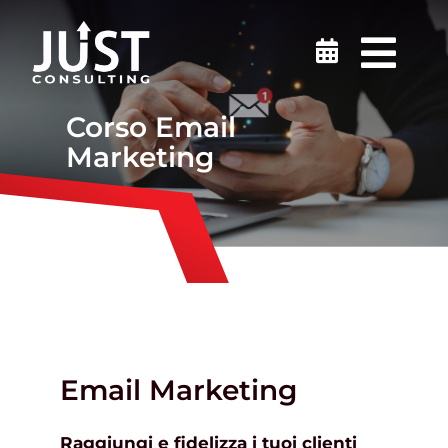
Salta
al
Togg
contenuto
Navi
Sicurezza sul lavoro
Corso Email
Marketing
Medicina del Lavoro
Ambiente
Certificazioni
Formazione
Email Marketing
Raggiungi e fidelizza i tuoi clienti
Finanziamenti e incentivi